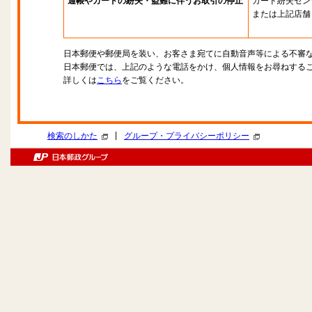
通帳やカードの紛失・盗難に伴うお取引の停止
カード紛失セン
または上記店舗
日本郵便や郵便局を装い、お客さま宛てに自動音声等による不審
日本郵便では、上記のような電話をかけ、個人情報をお尋ねする
詳しくは
こちら
をご覧ください。
|
検索のしかた
グループ・プライバシーポリシー