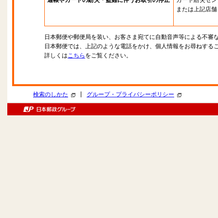
通帳やカードの紛失・盗難に伴うお取引の停止
カード紛失セン
または上記店舗
日本郵便や郵便局を装い、お客さま宛てに自動音声等による不審
日本郵便では、上記のような電話をかけ、個人情報をお尋ねする
詳しくは
こちら
をご覧ください。
|
検索のしかた
グループ・プライバシーポリシー