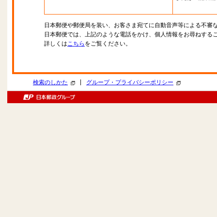
日本郵便や郵便局を装い、お客さま宛てに自動音声等による不審
日本郵便では、上記のような電話をかけ、個人情報をお尋ねする
詳しくは
こちら
をご覧ください。
|
検索のしかた
グループ・プライバシーポリシー