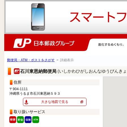
郵便局・ATM・ポストをさがす
> 詳細表示
(いしかわひがしおんなゆうびんきょ
石川東恩納郵便局
住所
〒904-1111
沖縄県うるま市石川東恩納５９３
大きな地図で見る
取り扱いサービス