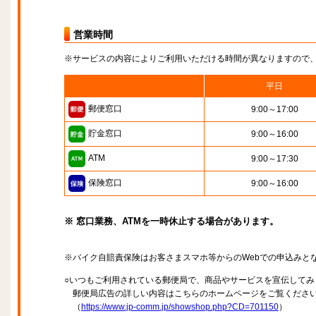
営業時間
※サービスの内容によりご利用いただける時間が異なりますので
平日
郵便窓口
9:00～17:00
貯金窓口
9:00～16:00
ATM
9:00～17:30
保険窓口
9:00～16:00
※ 窓口業務、ATMを一時休止する場合があります。
※バイク自賠責保険はお客さまスマホ等からのWebでの申込みと
○いつもご利用されている郵便局で、商品やサービスを宣伝してみ
郵便局広告の詳しい内容はこちらのホームページをご覧くださ
（
https://www.jp-comm.jp/showshop.php?CD=701150
）