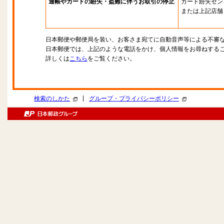
通帳やカードの紛失・盗難に伴うお取引の停止
カード紛失セン
または上記店舗
日本郵便や郵便局を装い、お客さま宛てに自動音声等による不審
日本郵便では、上記のような電話をかけ、個人情報をお尋ねする
詳しくは
こちら
をご覧ください。
|
検索のしかた
グループ・プライバシーポリシー