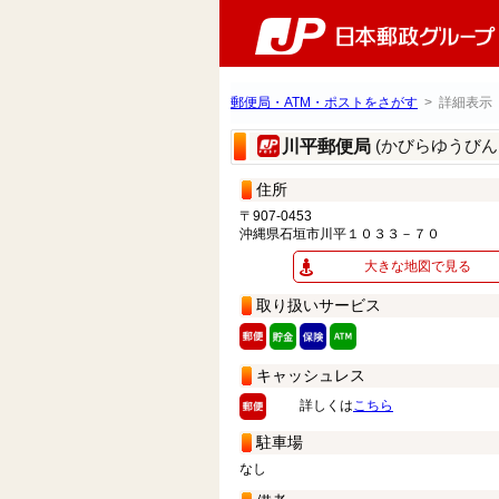
郵便局・ATM・ポストをさがす
> 詳細表示
(かびらゆうびん
川平郵便局
住所
〒907-0453
沖縄県石垣市川平１０３３－７０
大きな地図で見る
取り扱いサービス
キャッシュレス
詳しくは
こちら
駐車場
なし