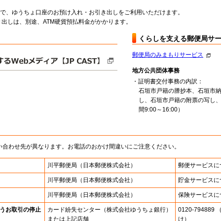
料で、ゆうちょ口座のお預け入れ・お引き出しをご利用いただけます。
出しは、別途、ATM硬貨預払料金がかかります。
くらしを支える郵便局サ
郵便局のみまもりサービス
地方公共団体事務
・証明書交付事務の内訳：
石垣市戸籍の謄抄本、石垣市
し、石垣市戸籍の附票の写し
間9:00～16:00）
い合わせ先が異なります。お電話のおかけ間違いにご注意ください。
川平郵便局
（日本郵便株式会社）
郵便サービスに
川平郵便局
（日本郵便株式会社）
貯金サービスに
川平郵便局
（日本郵便株式会社）
保険サービスに
うお取引の停止
カード紛失センター
（株式会社ゆうちょ銀行）
0120-7948
または上記店舗
け）