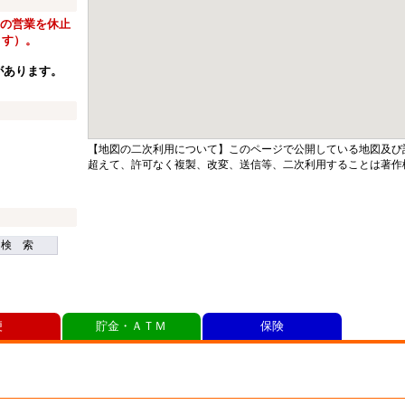
窓口の営業を休止
ます）。
があります。
【地図の二次利用について】このページで公開している地図及び
超えて、許可なく複製、改変、送信等、二次利用することは著作
検 索
便
貯金・ＡＴＭ
保険