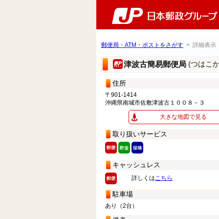
郵便局・ATM・ポストをさがす
> 詳細表示
(つはこ
津波古簡易郵便局
住所
〒901-1414
沖縄県南城市佐敷津波古１００８－３
大きな地図で見る
取り扱いサービス
キャッシュレス
詳しくは
こちら
駐車場
あり（2台）