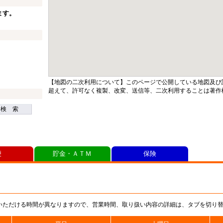
ます。
【地図の二次利用について】このページで公開している地図及び
超えて、許可なく複製、改変、送信等、二次利用することは著作
検 索
便
貯金・ＡＴＭ
保険
いただける時間が異なりますので、営業時間、取り扱い内容の詳細は、タブを切り