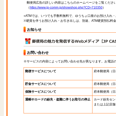
郵便局広告の詳しい内容はこちらのホームページをご覧くださ
（
https://www.jp-comm.jp/showshop.php?CD=710350
）
○ATMでは、いつでも手数料無料で、ゆうちょ口座のお預け入れ
※硬貨を伴うお預け入れ・お引き出しは、別途、ATM硬貨預払料
お知らせ
お問い合わせ
※サービスの内容によってお問い合わせ先が異なります。お電話
郵便サービスについて
府本郵便局
（日
貯金サービスについて
府本郵便局
（日
保険サービスについて
府本郵便局
（日
通帳やカードの紛失・盗難に伴うお取引の停止
カード紛失セン
または上記店舗