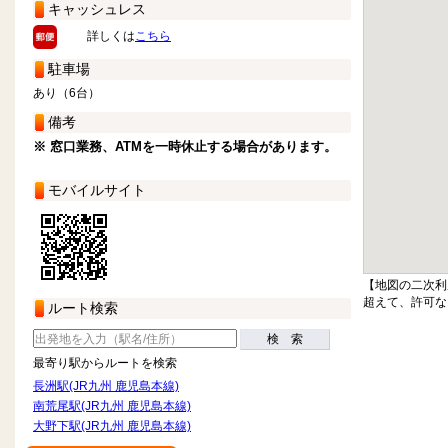
キャッシュレス
詳しくは
こちら
駐車場
あり（6台）
備考
※ 窓口業務、ATMを一時休止する場合があります。
モバイルサイト
【地図の二次利
超えて、許可な
ルート検索
検 索
最寄り駅からルートを検索
長洲駅(JR九州 鹿児島本線)
南荒尾駅(JR九州 鹿児島本線)
大野下駅(JR九州 鹿児島本線)