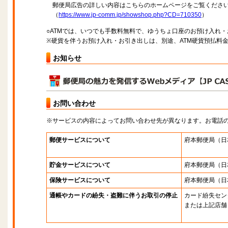
郵便局広告の詳しい内容はこちらのホームページをご覧くださ
（
https://www.jp-comm.jp/showshop.php?CD=710350
）
○ATMでは、いつでも手数料無料で、ゆうちょ口座のお預け入れ
※硬貨を伴うお預け入れ・お引き出しは、別途、ATM硬貨預払料
お知らせ
お問い合わせ
※サービスの内容によってお問い合わせ先が異なります。お電話
郵便サービスについて
府本郵便局
（日
貯金サービスについて
府本郵便局
（日
保険サービスについて
府本郵便局
（日
通帳やカードの紛失・盗難に伴うお取引の停止
カード紛失セン
または上記店舗