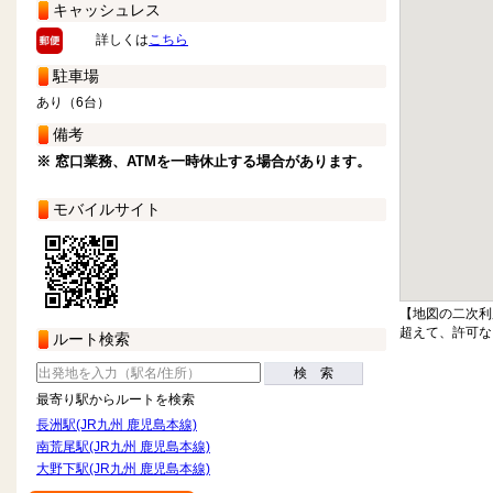
キャッシュレス
詳しくは
こちら
駐車場
あり（6台）
備考
※ 窓口業務、ATMを一時休止する場合があります。
モバイルサイト
【地図の二次利
超えて、許可な
ルート検索
検 索
最寄り駅からルートを検索
長洲駅(JR九州 鹿児島本線)
南荒尾駅(JR九州 鹿児島本線)
大野下駅(JR九州 鹿児島本線)