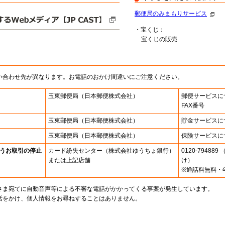
郵便局のみまもりサービス
・宝くじ：
宝くじの販売
い合わせ先が異なります。お電話のおかけ間違いにご注意ください。
玉東郵便局
（日本郵便株式会社）
郵便サービスに
FAX番号
玉東郵便局
（日本郵便株式会社）
貯金サービスに
玉東郵便局
（日本郵便株式会社）
保険サービスに
うお取引の停止
カード紛失センター
（株式会社ゆうちょ銀行）
0120-7948
または上記店舗
け）
※通話料無料・
さま宛てに自動音声等による不審な電話がかかってくる事案が発生しています。
話をかけ、個人情報をお尋ねすることはありません。
。