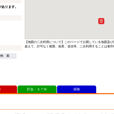
があります。
【地図の二次利用について】このページで公開している地図及び
超えて、許可なく複製、改変、送信等、二次利用することは著作
検 索
便
貯金・ＡＴＭ
保険