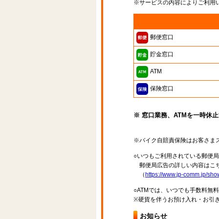
※サービスの内容によりご利用
郵便窓口
貯金窓口
ATM
保険窓口
※ 窓口業務、ATMを一時休
※バイク自賠責保険はお客さま
○いつもご利用されている郵便
郵便局広告の詳しい内容はこち
（
https://www.jp-comm.jp/s
○ATMでは、いつでも手数料無
※硬貨を伴うお預け入れ・お引き
お知らせ