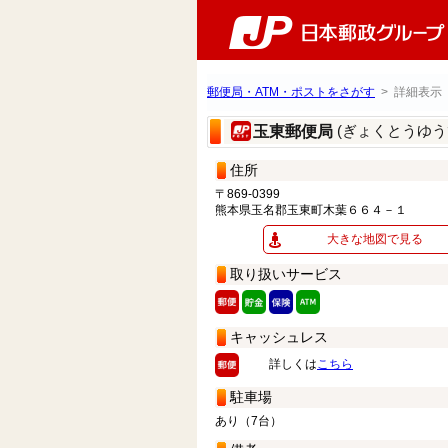
郵便局・ATM・ポストをさがす
> 詳細表示
(ぎょくとうゆう
玉東郵便局
住所
〒869-0399
熊本県玉名郡玉東町木葉６６４－１
大きな地図で見る
取り扱いサービス
キャッシュレス
詳しくは
こちら
駐車場
あり（7台）