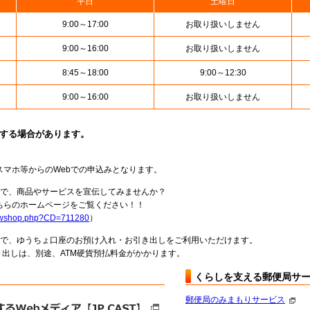
平日
土曜日
9:00～17:00
お取り扱いしません
9:00～16:00
お取り扱いしません
8:45～18:00
9:00～12:30
9:00～16:00
お取り扱いしません
止する場合があります。
スマホ等からのWebでの申込みとなります。
局で、商品やサービスを宣伝してみませんか？
らのホームページをご覧ください！！
howshop.php?CD=711280
）
料で、ゆうちょ口座のお預け入れ・お引き出しをご利用いただけます。
出しは、別途、ATM硬貨預払料金がかかります。
くらしを支える郵便局サ
郵便局のみまもりサービス