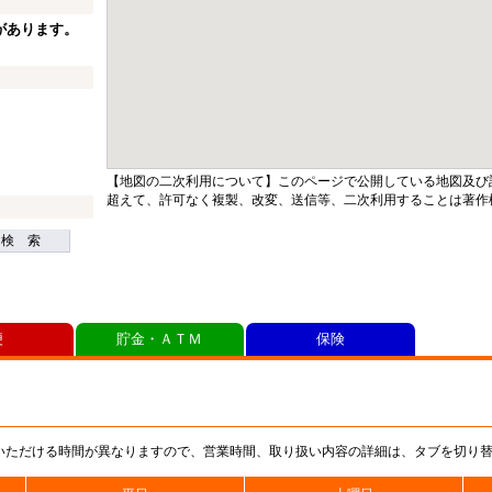
があります。
【地図の二次利用について】このページで公開している地図及び
超えて、許可なく複製、改変、送信等、二次利用することは著作
検 索
便
貯金・ＡＴＭ
保険
いただける時間が異なりますので、営業時間、取り扱い内容の詳細は、タブを切り