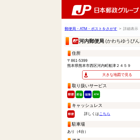
郵便局・ATM・ポストをさがす
> 詳細表示
(かわちゆうびん
河内郵便局
住所
〒861-5399
熊本県熊本市西区河内町船津２４５９
大きな地図で見る
取り扱いサービス
キャッシュレス
詳しくは
こちら
駐車場
あり（4台）