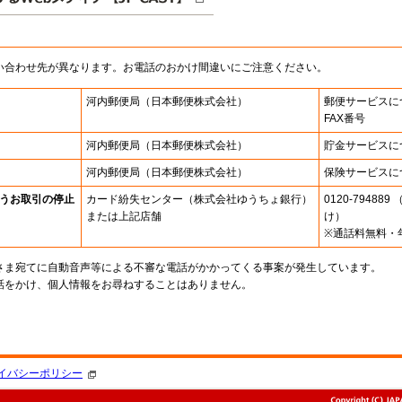
い合わせ先が異なります。お電話のおかけ間違いにご注意ください。
河内郵便局
（日本郵便株式会社）
郵便サービスに
FAX番号
河内郵便局
（日本郵便株式会社）
貯金サービスに
河内郵便局
（日本郵便株式会社）
保険サービスに
うお取引の停止
カード紛失センター
（株式会社ゆうちょ銀行）
0120-7948
または上記店舗
け）
※通話料無料・
さま宛てに自動音声等による不審な電話がかかってくる事案が発生しています。
話をかけ、個人情報をお尋ねすることはありません。
。
イバシーポリシー