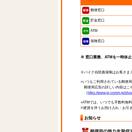
郵便窓口
貯金窓口
ATM
保険窓口
※ 窓口業務、ATMを一時休
※バイク自賠責保険はお客さま
○いつもご利用されている郵便
郵便局広告の詳しい内容はこち
（
https://www.jp-comm.jp/s
○ATMでは、いつでも手数料無
※硬貨を伴うお預け入れ・お引き
お知らせ