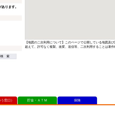
があります。
【地図の二次利用について】このページで公開している地図及び
超えて、許可なく複製、改変、送信等、二次利用することは著作
検 索
ゆう窓口）
貯金・ＡＴＭ
保険