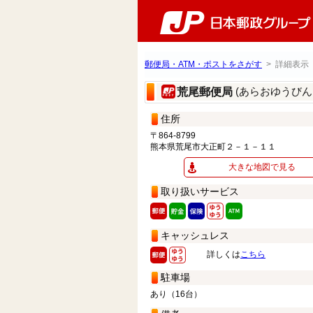
郵便局・ATM・ポストをさがす
> 詳細表示
(あらおゆうびん
荒尾郵便局
住所
〒864-8799
熊本県荒尾市大正町２－１－１１
大きな地図で見る
取り扱いサービス
キャッシュレス
詳しくは
こちら
駐車場
あり（16台）