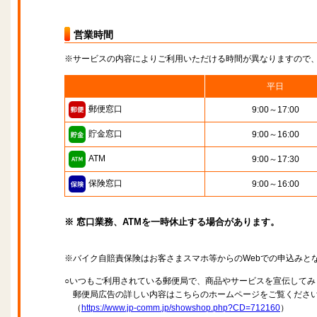
営業時間
※サービスの内容によりご利用いただける時間が異なりますので
平日
郵便窓口
9:00～17:00
貯金窓口
9:00～16:00
ATM
9:00～17:30
保険窓口
9:00～16:00
※ 窓口業務、ATMを一時休止する場合があります。
※バイク自賠責保険はお客さまスマホ等からのWebでの申込みと
○いつもご利用されている郵便局で、商品やサービスを宣伝してみ
郵便局広告の詳しい内容はこちらのホームページをご覧くださ
（
https://www.jp-comm.jp/showshop.php?CD=712160
）