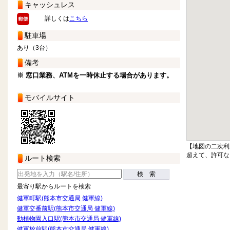
キャッシュレス
詳しくは
こちら
駐車場
あり（3台）
備考
※ 窓口業務、ATMを一時休止する場合があります。
モバイルサイト
【地図の二次利
超えて、許可な
ルート検索
検 索
最寄り駅からルートを検索
健軍町駅(熊本市交通局 健軍線)
健軍交番前駅(熊本市交通局 健軍線)
動植物園入口駅(熊本市交通局 健軍線)
健軍校前駅(熊本市交通局 健軍線)