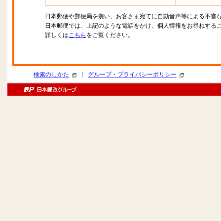
日本郵便や郵便局を装い、お客さま宛てに自動音声等による不審
日本郵便では、上記のような電話をかけ、個人情報をお尋ねする
詳しくは
こちら
をご覧ください。
|
検索のしかた
グループ・プライバシーポリシー