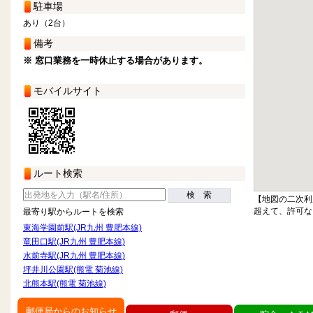
駐車場
あり（2台）
備考
※ 窓口業務を一時休止する場合があります。
モバイルサイト
ルート検索
検 索
【地図の二次利
超えて、許可な
最寄り駅からルートを検索
東海学園前駅(JR九州 豊肥本線)
竜田口駅(JR九州 豊肥本線)
水前寺駅(JR九州 豊肥本線)
坪井川公園駅(熊電 菊池線)
北熊本駅(熊電 菊池線)
郵便局からのお知らせ