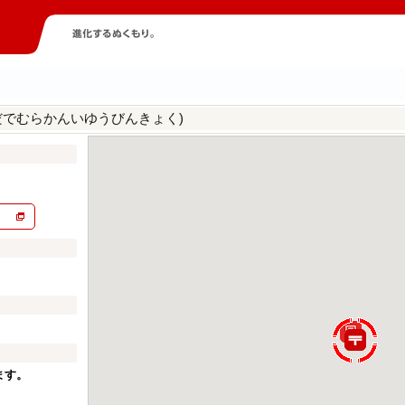
だでむらかんいゆうびんきょく)
ます。