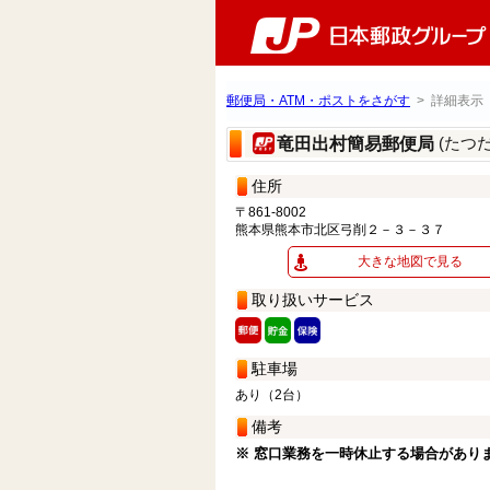
郵便局・ATM・ポストをさがす
> 詳細表示
(たつ
竜田出村簡易郵便局
住所
〒861-8002
熊本県熊本市北区弓削２－３－３７
大きな地図で見る
取り扱いサービス
駐車場
あり（2台）
備考
※ 窓口業務を一時休止する場合があり