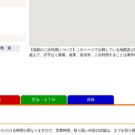
検 索
【地図の二次利用について】このページで公開している地図及び
超えて、許可なく複製、改変、送信等、二次利用することは著作
便
貯金・ＡＴＭ
保険
いただける時間が異なりますので、営業時間、取り扱い内容の詳細は、タブを切り