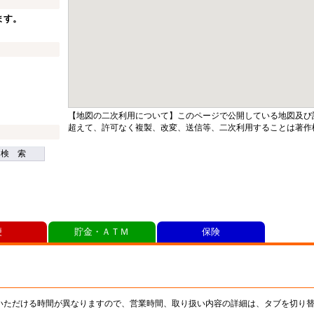
ます。
【地図の二次利用について】このページで公開している地図及び
超えて、許可なく複製、改変、送信等、二次利用することは著作
検 索
便
貯金・ＡＴＭ
保険
いただける時間が異なりますので、営業時間、取り扱い内容の詳細は、タブを切り