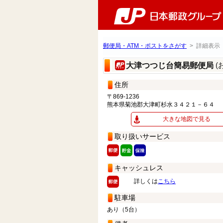
郵便局・ATM・ポストをさがす
> 詳細表示
(
大津つつじ台簡易郵便局
住所
〒869-1236
熊本県菊池郡大津町杉水３４２１－６４
大きな地図で見る
取り扱いサービス
キャッシュレス
詳しくは
こちら
駐車場
あり（5台）