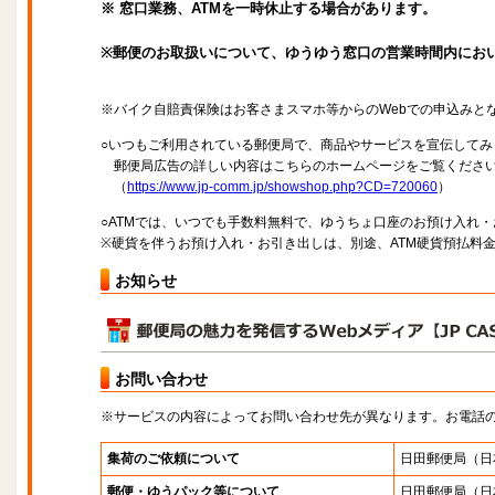
※ 窓口業務、ATMを一時休止する場合があります。
※郵便のお取扱いについて、ゆうゆう窓口の営業時間内にお
※バイク自賠責保険はお客さまスマホ等からのWebでの申込みと
○いつもご利用されている郵便局で、商品やサービスを宣伝してみ
郵便局広告の詳しい内容はこちらのホームページをご覧くださ
（
https://www.jp-comm.jp/showshop.php?CD=720060
）
○ATMでは、いつでも手数料無料で、ゆうちょ口座のお預け入れ
※硬貨を伴うお預け入れ・お引き出しは、別途、ATM硬貨預払料
お知らせ
お問い合わせ
※サービスの内容によってお問い合わせ先が異なります。お電話
集荷のご依頼について
日田郵便局
（日
郵便・ゆうパック等について
日田郵便局
（日