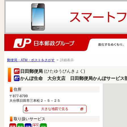
郵便局・ATM・ポストをさがす
> 詳細表示
(ひたゆうびんきょく)
日田郵便局
かんぽ生命 大分支店 日田郵便局かんぽサービス
住所
〒877-8799
大分県日田市三本松２－５－２５
大きな地図で見る
取り扱いサービス