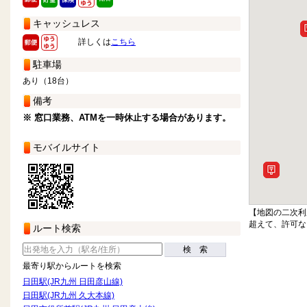
キャッシュレス
詳しくは
こちら
駐車場
あり（18台）
備考
※ 窓口業務、ATMを一時休止する場合があります。
モバイルサイト
【地図の二次利
超えて、許可な
ルート検索
検 索
最寄り駅からルートを検索
日田駅(JR九州 日田彦山線)
日田駅(JR九州 久大本線)