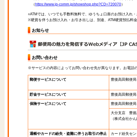
（
https://www.jp-comm.jp/showshop.php?CD=720070
）
○ATMでは、いつでも手数料無料で、ゆうちょ口座のお預け入れ
※硬貨を伴うお預け入れ・お引き出しは、別途、ATM硬貨預払料
お知らせ
お問い合わせ
※サービスの内容によってお問い合わせ先が異なります。お電話
郵便サービスについて
豊後高田郵便局
貯金サービスについて
豊後高田郵便局
保険サービスについて
豊後高田郵便局
大分支店 豊後
（株式会社かん
通帳やカードの紛失・盗難に伴うお取引の停止
カード紛失セン