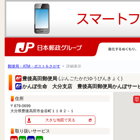
郵便局・ATM・ポストをさがす
> 詳細表示
(ぶんごたかだゆうびんきょく)
豊後高田郵便局
かんぽ生命 大分支店 豊後高田郵便局かんぽサー
住所
〒879-0699
大分県豊後高田市金谷町１１８２－１
大きな地図で見る
取り扱いサービス