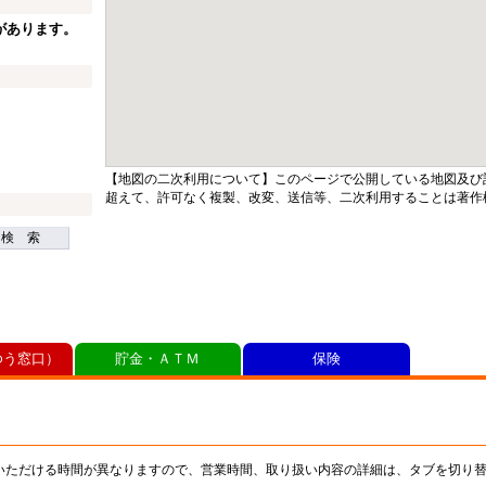
があります。
【地図の二次利用について】このページで公開している地図及び
超えて、許可なく複製、改変、送信等、二次利用することは著作
検 索
ゆう窓口）
貯金・ＡＴＭ
保険
いただける時間が異なりますので、営業時間、取り扱い内容の詳細は、タブを切り