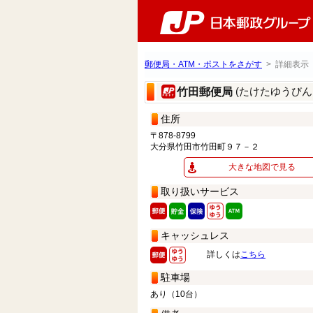
郵便局・ATM・ポストをさがす
> 詳細表示
(たけたゆうびん
竹田郵便局
住所
〒878-8799
大分県竹田市竹田町９７－２
大きな地図で見る
取り扱いサービス
キャッシュレス
詳しくは
こちら
駐車場
あり（10台）