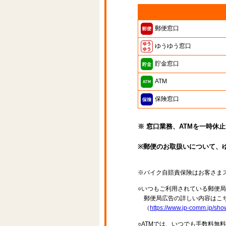
郵便窓口
ゆうゆう窓口
貯金窓口
ATM
保険窓口
※ 窓口業務、ATMを一時休
※郵便のお取扱いについて、
※バイク自賠責保険はお客さま
○いつもご利用されている郵便
郵便局広告の詳しい内容はこち
（
https://www.jp-comm.jp/s
○ATMでは、いつでも手数料無