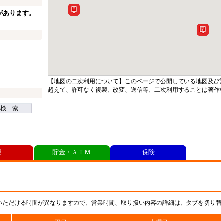
があります。
【地図の二次利用について】このページで公開している地図及び
超えて、許可なく複製、改変、送信等、二次利用することは著作
検 索
便
貯金・ＡＴＭ
保険
いただける時間が異なりますので、営業時間、取り扱い内容の詳細は、タブを切り