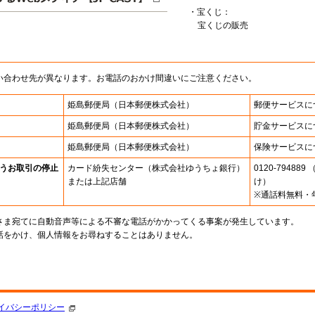
・宝くじ：
宝くじの販売
い合わせ先が異なります。お電話のおかけ間違いにご注意ください。
姫島郵便局
（日本郵便株式会社）
郵便サービスに
姫島郵便局
（日本郵便株式会社）
貯金サービスに
姫島郵便局
（日本郵便株式会社）
保険サービスに
うお取引の停止
カード紛失センター
（株式会社ゆうちょ銀行）
0120-7948
または上記店舗
け）
※通話料無料・
さま宛てに自動音声等による不審な電話がかかってくる事案が発生しています。
話をかけ、個人情報をお尋ねすることはありません。
。
イバシーポリシー