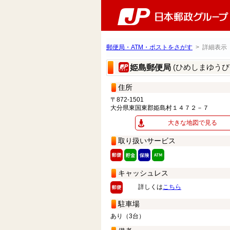
郵便局・ATM・ポストをさがす
> 詳細表示
(ひめしまゆうび
姫島郵便局
住所
〒872-1501
大分県東国東郡姫島村１４７２－７
大きな地図で見る
取り扱いサービス
キャッシュレス
詳しくは
こちら
駐車場
あり（3台）