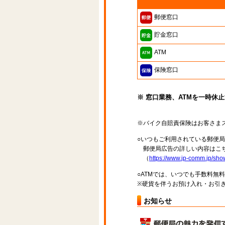
郵便窓口
貯金窓口
ATM
保険窓口
※ 窓口業務、ATMを一時休
※バイク自賠責保険はお客さま
○いつもご利用されている郵便
郵便局広告の詳しい内容はこち
（
https://www.jp-comm.jp/s
○ATMでは、いつでも手数料無
※硬貨を伴うお預け入れ・お引き
お知らせ