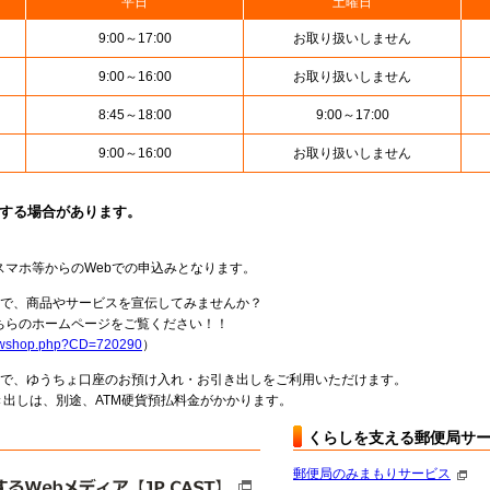
平日
土曜日
9:00～17:00
お取り扱いしません
9:00～16:00
お取り扱いしません
8:45～18:00
9:00～17:00
9:00～16:00
お取り扱いしません
止する場合があります。
スマホ等からのWebでの申込みとなります。
局で、商品やサービスを宣伝してみませんか？
らのホームページをご覧ください！！
howshop.php?CD=720290
）
料で、ゆうちょ口座のお預け入れ・お引き出しをご利用いただけます。
出しは、別途、ATM硬貨預払料金がかかります。
くらしを支える郵便局サ
郵便局のみまもりサービス