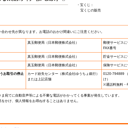
・宝くじ：
宝くじの販売
い合わせ先が異なります。お電話のおかけ間違いにご注意ください。
真玉郵便局
（日本郵便株式会社）
郵便サービスに
FAX番号
真玉郵便局
（日本郵便株式会社）
貯金サービスに
真玉郵便局
（日本郵便株式会社）
保険サービスに
うお取引の停止
カード紛失センター
（株式会社ゆうちょ銀行）
0120-7948
または上記店舗
け）
※通話料無料・
さま宛てに自動音声等による不審な電話がかかってくる事案が発生しています。
話をかけ、個人情報をお尋ねすることはありません。
。