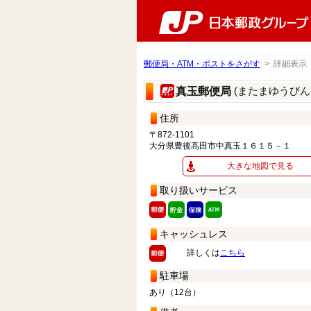
郵便局・ATM・ポストをさがす
> 詳細表示
(またまゆうびん
真玉郵便局
住所
〒872-1101
大分県豊後高田市中真玉１６１５－１
大きな地図で見る
取り扱いサービス
キャッシュレス
詳しくは
こちら
駐車場
あり（12台）