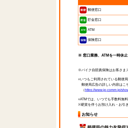
郵便窓口
貯金窓口
ATM
保険窓口
※ 窓口業務、ATMを一時休
※バイク自賠責保険はお客さま
○いつもご利用されている郵便
郵便局広告の詳しい内容はこち
（
https://www.jp-comm.jp/s
○ATMでは、いつでも手数料無
※硬貨を伴うお預け入れ・お引き
お知らせ