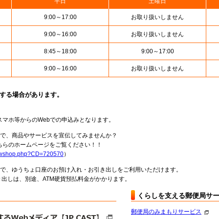
平日
土曜日
9:00～17:00
お取り扱いしません
9:00～16:00
お取り扱いしません
8:45～18:00
9:00～17:00
9:00～16:00
お取り扱いしません
止する場合があります。
スマホ等からのWebでの申込みとなります。
局で、商品やサービスを宣伝してみませんか？
らのホームページをご覧ください！！
howshop.php?CD=720570
）
料で、ゆうちょ口座のお預け入れ・お引き出しをご利用いただけます。
出しは、別途、ATM硬貨預払料金がかかります。
くらしを支える郵便局サ
郵便局のみまもりサービス