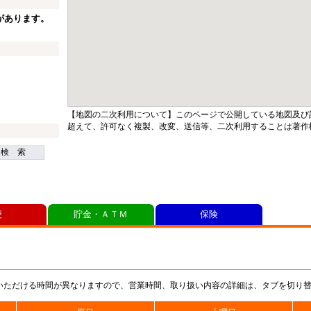
があります。
【地図の二次利用について】このページで公開している地図及び
超えて、許可なく複製、改変、送信等、二次利用することは著作
検 索
便
貯金・ＡＴＭ
保険
いただける時間が異なりますので、営業時間、取り扱い内容の詳細は、タブを切り