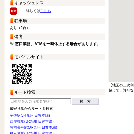
キャッシュレス
詳しくは
こちら
駐車場
あり（2台）
備考
※ 窓口業務、ATMを一時休止する場合があります。
モバイルサイト
【地図の二次利
超えて、許可な
ルート検索
検 索
最寄り駅からルートを検索
宇佐駅(JR九州 日豊本線)
西屋敷駅(JR九州 日豊本線)
豊前長洲駅(JR九州 日豊本線)
柳ヶ浦駅(JR九州 日豊本線)