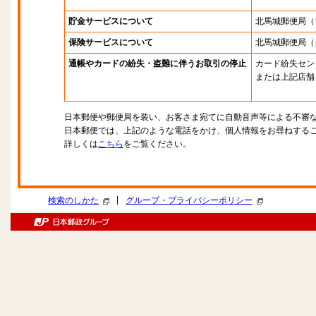
貯金サービスについて
北馬城郵便局
（
保険サービスについて
北馬城郵便局
（
通帳やカードの紛失・盗難に伴うお取引の停止
カード紛失セン
または上記店舗
日本郵便や郵便局を装い、お客さま宛てに自動音声等による不審
日本郵便では、上記のような電話をかけ、個人情報をお尋ねする
詳しくは
こちら
をご覧ください。
|
検索のしかた
グループ・プライバシーポリシー