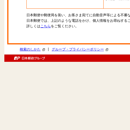
日本郵便や郵便局を装い、お客さま宛てに自動音声等による不審
日本郵便では、上記のような電話をかけ、個人情報をお尋ねする
詳しくは
こちら
をご覧ください。
|
検索のしかた
グループ・プライバシーポリシー