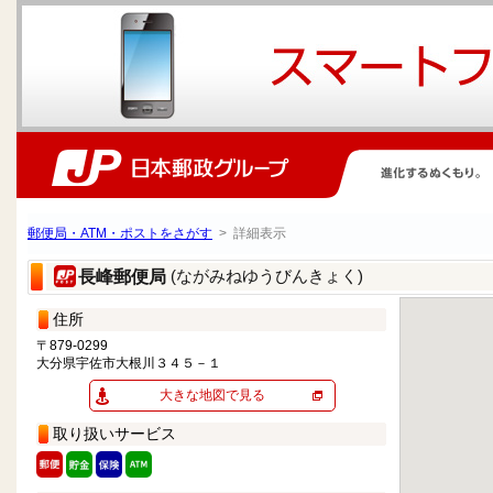
郵便局・ATM・ポストをさがす
> 詳細表示
(ながみねゆうびんきょく)
長峰郵便局
住所
〒879-0299
大分県宇佐市大根川３４５－１
大きな地図で見る
取り扱いサービス