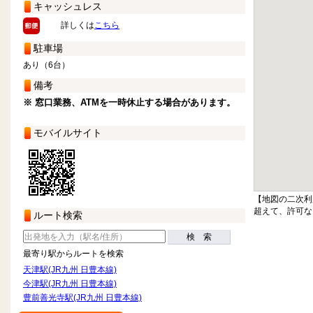
キャッシュレス
詳しくは
こちら
駐車場
あり（6台）
備考
※ 窓口業務、ATMを一時休止する場合があります。
モバイルサイト
【地図の二次利
超えて、許可な
ルート検索
検 索
最寄り駅からルートを検索
天津駅(JR九州 日豊本線)
今津駅(JR九州 日豊本線)
豊前善光寺駅(JR九州 日豊本線)