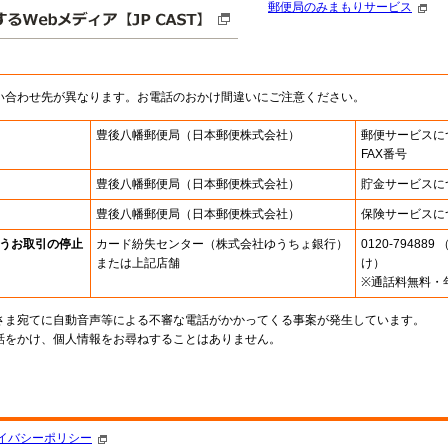
郵便局のみまもりサービス
い合わせ先が異なります。お電話のおかけ間違いにご注意ください。
豊後八幡郵便局
（日本郵便株式会社）
郵便サービスに
FAX番号
豊後八幡郵便局
（日本郵便株式会社）
貯金サービスに
豊後八幡郵便局
（日本郵便株式会社）
保険サービスに
うお取引の停止
カード紛失センター
（株式会社ゆうちょ銀行）
0120-7948
または上記店舗
け）
※通話料無料・
さま宛てに自動音声等による不審な電話がかかってくる事案が発生しています。
話をかけ、個人情報をお尋ねすることはありません。
。
イバシーポリシー