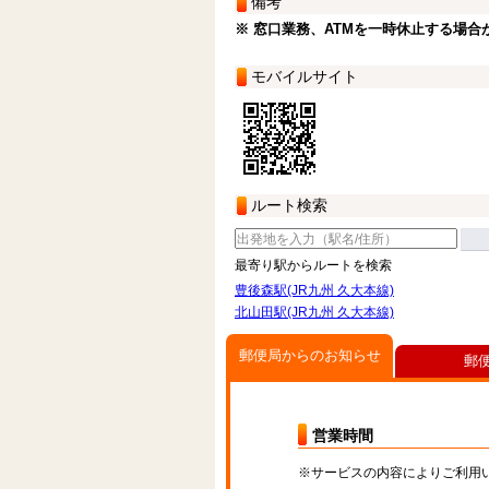
備考
※ 窓口業務、ATMを一時休止する場合
モバイルサイト
ルート検索
最寄り駅からルートを検索
豊後森駅(JR九州 久大本線)
北山田駅(JR九州 久大本線)
郵便局からのお知らせ
郵
営業時間
※サービスの内容によりご利用