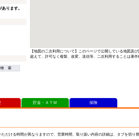
があります。
【地図の二次利用について】このページで公開している地図及び
超えて、許可なく複製、改変、送信等、二次利用することは著作
検 索
便
貯金・ＡＴＭ
保険
いただける時間が異なりますので、営業時間、取り扱い内容の詳細は、タブを切り