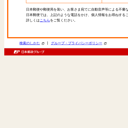
日本郵便や郵便局を装い、お客さま宛てに自動音声等による不審
日本郵便では、上記のような電話をかけ、個人情報をお尋ねする
詳しくは
こちら
をご覧ください。
|
検索のしかた
グループ・プライバシーポリシー