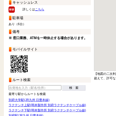
キャッシュレス
詳しくは
こちら
駐車場
あり（6台）
備考
※ 窓口業務、ATMを一時休止する場合があります。
モバイルサイト
【地図の二次利
超えて、許可な
ルート検索
検 索
最寄り駅からルートを検索
別府大学駅(JR九州 日豊本線)
ラクテンチ上駅(岡本製作所 別府ラクテンチケーブル線)
ラクテンチ下駅(岡本製作所 別府ラクテンチケーブル線)
別府駅(JR九州 日豊本線)