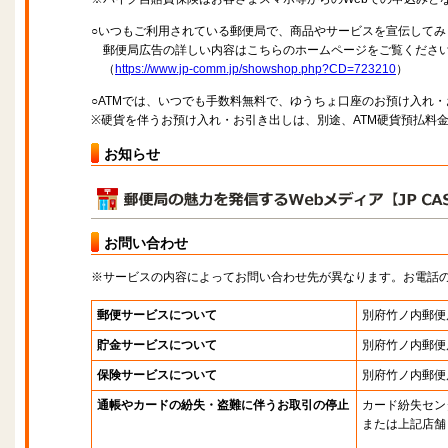
○いつもご利用されている郵便局で、商品やサービスを宣伝してみ
郵便局広告の詳しい内容はこちらのホームページをご覧くださ
（
https://www.jp-comm.jp/showshop.php?CD=723210
）
○ATMでは、いつでも手数料無料で、ゆうちょ口座のお預け入れ
※硬貨を伴うお預け入れ・お引き出しは、別途、ATM硬貨預払料
お知らせ
お問い合わせ
※サービスの内容によってお問い合わせ先が異なります。お電話
郵便サービスについて
別府竹ノ内郵便
貯金サービスについて
別府竹ノ内郵便
保険サービスについて
別府竹ノ内郵便
通帳やカードの紛失・盗難に伴うお取引の停止
カード紛失セン
または上記店舗