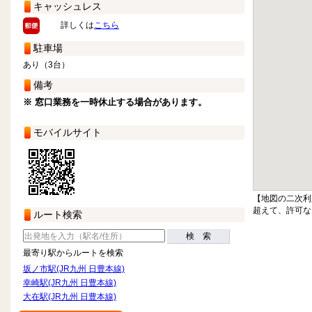
キャッシュレス
詳しくは
こちら
駐車場
あり（3台）
備考
※ 窓口業務を一時休止する場合があります。
モバイルサイト
【地図の二次利
超えて、許可な
ルート検索
検 索
最寄り駅からルートを検索
坂ノ市駅(JR九州 日豊本線)
幸崎駅(JR九州 日豊本線)
大在駅(JR九州 日豊本線)