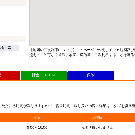
検 索
【地図の二次利用について】このページで公開している地図及び
超えて、許可なく複製、改変、送信等、二次利用することは著作
便
貯金・ＡＴＭ
保険
いただける時間が異なりますので、営業時間、取り扱い内容の詳細は、タブを切り
平日
土曜日
9:00～16:00
お取り扱いしません