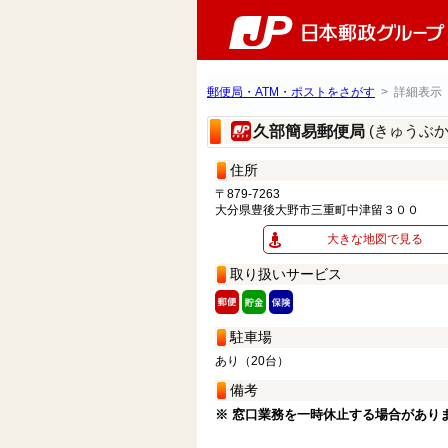
郵便局・ATM・ポストをさがす
> 詳細表示
(きゅうぶ
久部簡易郵便局
住所
〒879-7263
大分県豊後大野市三重町中津留３００
大きな地図で見る
取り扱いサービス
駐車場
あり（20台）
備考
※ 窓口業務を一時休止する場合があり