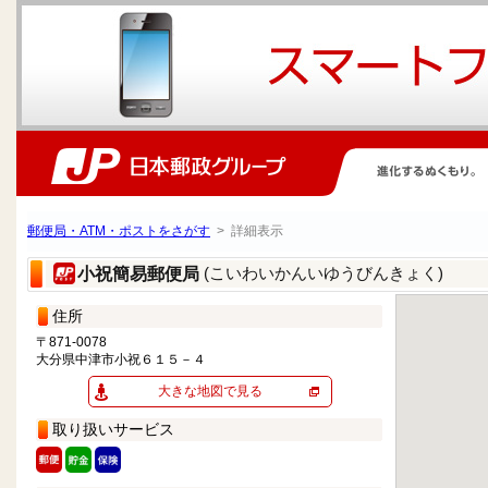
郵便局・ATM・ポストをさがす
> 詳細表示
(こいわいかんいゆうびんきょく)
小祝簡易郵便局
住所
〒871-0078
大分県中津市小祝６１５－４
大きな地図で見る
取り扱いサービス