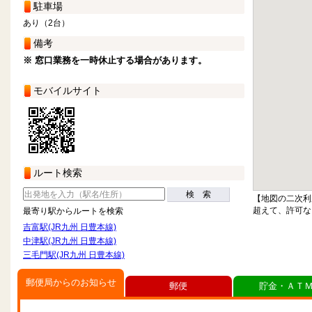
駐車場
あり（2台）
備考
※ 窓口業務を一時休止する場合があります。
モバイルサイト
ルート検索
検 索
【地図の二次利
超えて、許可な
最寄り駅からルートを検索
吉富駅(JR九州 日豊本線)
中津駅(JR九州 日豊本線)
三毛門駅(JR九州 日豊本線)
郵便局からのお知らせ
郵便
貯金・ＡＴ