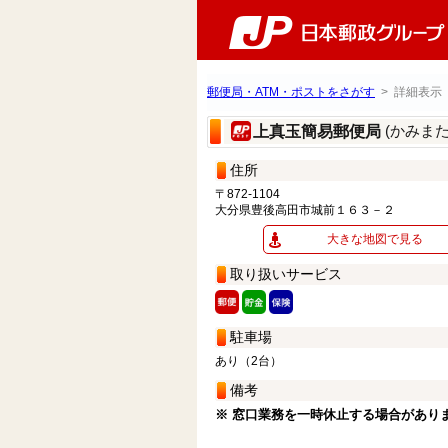
郵便局・ATM・ポストをさがす
> 詳細表示
(かみま
上真玉簡易郵便局
住所
〒872-1104
大分県豊後高田市城前１６３－２
大きな地図で見る
取り扱いサービス
駐車場
あり（2台）
備考
※ 窓口業務を一時休止する場合があり