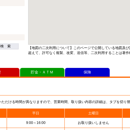
検 索
【地図の二次利用について】このページで公開している地図及び
超えて、許可なく複製、改変、送信等、二次利用することは著作
便
貯金・ＡＴＭ
保険
いただける時間が異なりますので、営業時間、取り扱い内容の詳細は、タブを切り
平日
土曜日
9:00～16:00
お取り扱いしません