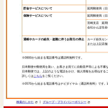
貯金サービスについて
延岡郵便局
（日
保険サービスについて
延岡郵便局
（日
宮崎支店 延岡
会社かんぽ生命
通帳やカードの紛失・盗難に伴うお取引の停止
カード紛失セン
または上記店舗
※0800から始まる電話番号は通話料無料です。
日本郵便や郵便局を装い、お客さま宛てに自動音声等による不審
日本郵便では、上記のような電話をかけ、個人情報をお尋ねする
詳しくは
こちら
をご覧ください。
※0570から始まる電話番号はナビダイヤル（通話料有料）です
|
検索のしかた
グループ・プライバシーポリシー