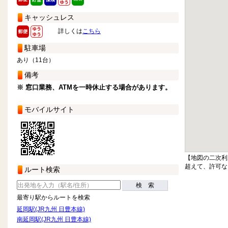
キャッシュレス
詳しくは
こちら
駐車場
あり（11台）
備考
※ 窓口業務、ATMを一時休止する場合があります。
モバイルサイト
【地図の二次利
超えて、許可な
ルート検索
検 索
最寄り駅からルートを検索
延岡駅(JR九州 日豊本線)
南延岡駅(JR九州 日豊本線)