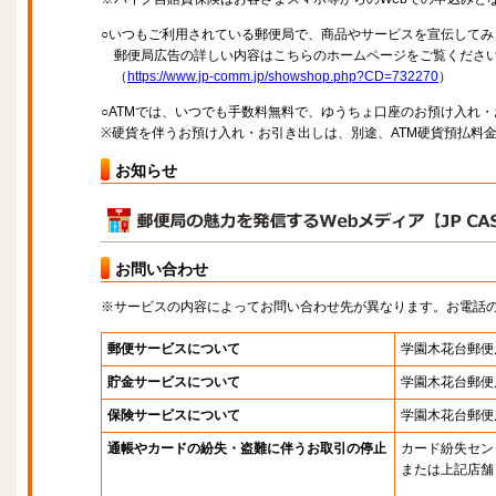
○いつもご利用されている郵便局で、商品やサービスを宣伝してみ
郵便局広告の詳しい内容はこちらのホームページをご覧くださ
（
https://www.jp-comm.jp/showshop.php?CD=732270
）
○ATMでは、いつでも手数料無料で、ゆうちょ口座のお預け入れ
※硬貨を伴うお預け入れ・お引き出しは、別途、ATM硬貨預払料
お知らせ
お問い合わせ
※サービスの内容によってお問い合わせ先が異なります。お電話
郵便サービスについて
学園木花台郵便
貯金サービスについて
学園木花台郵便
保険サービスについて
学園木花台郵便
通帳やカードの紛失・盗難に伴うお取引の停止
カード紛失セン
または上記店舗