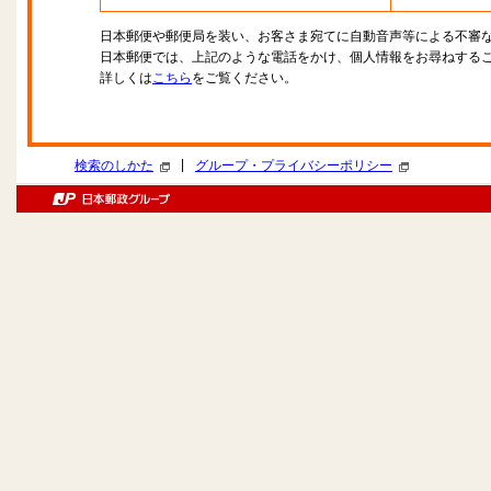
日本郵便や郵便局を装い、お客さま宛てに自動音声等による不審
日本郵便では、上記のような電話をかけ、個人情報をお尋ねする
詳しくは
こちら
をご覧ください。
|
検索のしかた
グループ・プライバシーポリシー