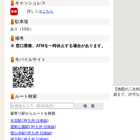
キャッシュレス
詳しくは
こちら
駐車場
あり（10台）
備考
※ 窓口業務、ATMを一時休止する場合があります。
モバイルサイト
【地図の二次利
超えて、許可な
ルート検索
検 索
最寄り駅からルートを検索
木花駅(JR九州 日南線)
運動公園駅(JR九州 日南線)
曽山寺駅(JR九州 日南線)
南方駅(JR九州 日南線)