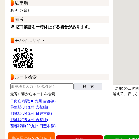
駐車場
あり（2台）
備考
※ 窓口業務を一時休止する場合があります。
モバイルサイト
ルート検索
検 索
【地図の二次利
超えて、許可な
最寄り駅からルートを検索
日向庄内駅(JR九州 吉都線)
谷頭駅(JR九州 吉都線)
都城駅(JR九州 日豊本線)
都城駅(JR九州 吉都線)
西都城駅(JR九州 日豊本線)
郵便局からのお知らせ