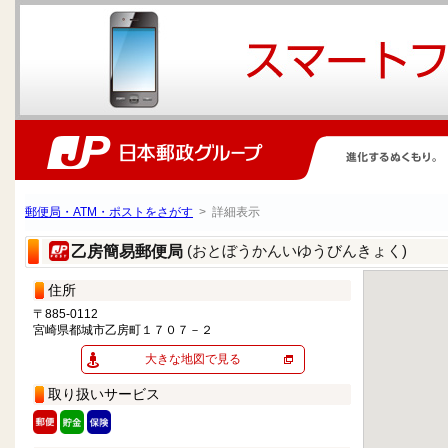
郵便局・ATM・ポストをさがす
> 詳細表示
(おとぼうかんいゆうびんきょく)
乙房簡易郵便局
住所
〒885-0112
宮崎県都城市乙房町１７０７－２
大きな地図で見る
取り扱いサービス