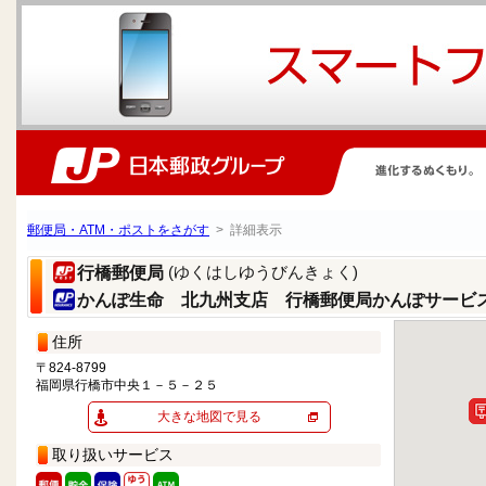
郵便局・ATM・ポストをさがす
> 詳細表示
(ゆくはしゆうびんきょく)
行橋郵便局
かんぽ生命 北九州支店 行橋郵便局かんぽサービ
住所
〒824-8799
福岡県行橋市中央１－５－２５
大きな地図で見る
取り扱いサービス