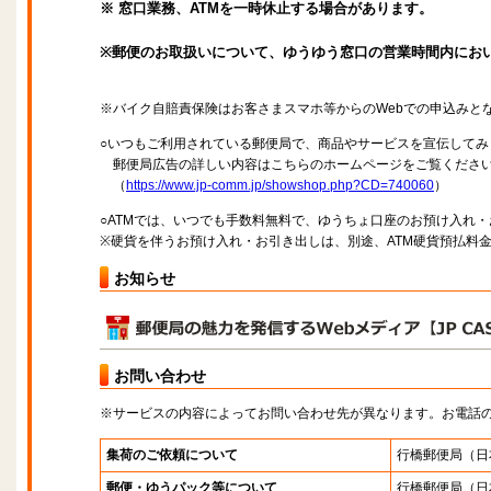
※ 窓口業務、ATMを一時休止する場合があります。
※郵便のお取扱いについて、ゆうゆう窓口の営業時間内にお
※バイク自賠責保険はお客さまスマホ等からのWebでの申込みと
○いつもご利用されている郵便局で、商品やサービスを宣伝してみ
郵便局広告の詳しい内容はこちらのホームページをご覧くださ
（
https://www.jp-comm.jp/showshop.php?CD=740060
）
○ATMでは、いつでも手数料無料で、ゆうちょ口座のお預け入れ
※硬貨を伴うお預け入れ・お引き出しは、別途、ATM硬貨預払料
お知らせ
お問い合わせ
※サービスの内容によってお問い合わせ先が異なります。お電話
集荷のご依頼について
行橋郵便局
（日
郵便・ゆうパック等について
行橋郵便局
（日