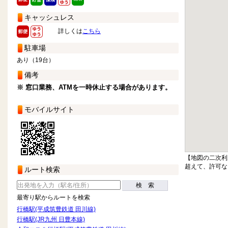
キャッシュレス
詳しくは
こちら
駐車場
あり（19台）
備考
※ 窓口業務、ATMを一時休止する場合があります。
モバイルサイト
【地図の二次利
超えて、許可な
ルート検索
検 索
最寄り駅からルートを検索
行橋駅(平成筑豊鉄道 田川線)
行橋駅(JR九州 日豊本線)