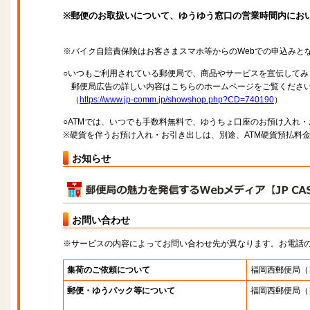
※郵便のお取扱いについて、ゆうゆう窓口の営業時間内にお
※バイク自賠責保険はお客さまスマホ等からのWebでの申込みと
○いつもご利用されている郵便局で、商品やサービスを宣伝してみ
郵便局広告の詳しい内容はこちらのホームページをご覧くださ
（
https://www.jp-comm.jp/showshop.php?CD=740190
）
○ATMでは、いつでも手数料無料で、ゆうちょ口座のお預け入れ
※硬貨を伴うお預け入れ・お引き出しは、別途、ATM硬貨預払料
お知らせ
お問い合わせ
※サービスの内容によってお問い合わせ先が異なります。お電話
集荷のご依頼について
福岡西郵便局
（
郵便・ゆうパック等について
福岡西郵便局
（