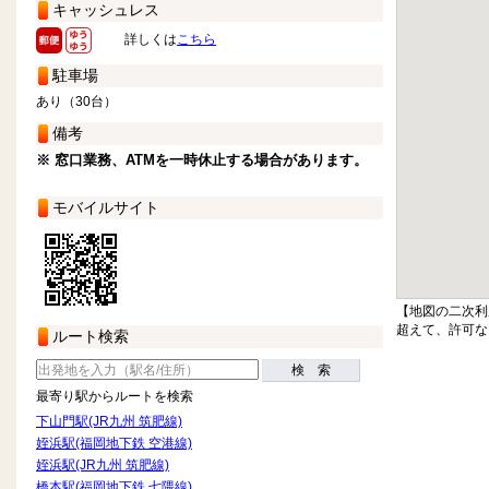
キャッシュレス
詳しくは
こちら
駐車場
あり（30台）
備考
※ 窓口業務、ATMを一時休止する場合があります。
モバイルサイト
【地図の二次利
超えて、許可な
ルート検索
検 索
最寄り駅からルートを検索
下山門駅(JR九州 筑肥線)
姪浜駅(福岡地下鉄 空港線)
姪浜駅(JR九州 筑肥線)
橋本駅(福岡地下鉄 七隈線)