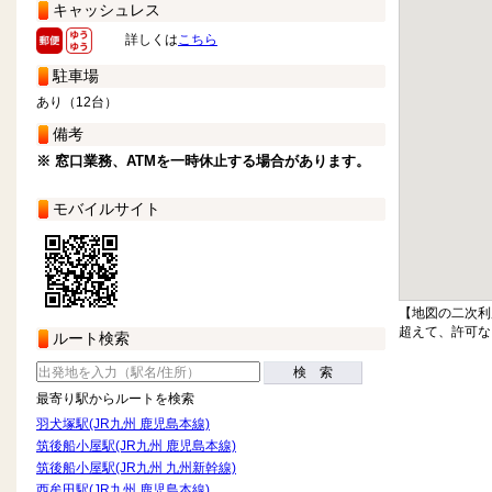
キャッシュレス
詳しくは
こちら
駐車場
あり（12台）
備考
※ 窓口業務、ATMを一時休止する場合があります。
モバイルサイト
【地図の二次利
超えて、許可な
ルート検索
検 索
最寄り駅からルートを検索
羽犬塚駅(JR九州 鹿児島本線)
筑後船小屋駅(JR九州 鹿児島本線)
筑後船小屋駅(JR九州 九州新幹線)
西牟田駅(JR九州 鹿児島本線)