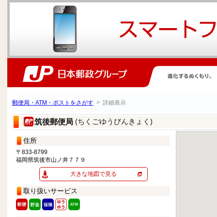
郵便局・ATM・ポストをさがす
> 詳細表示
(ちくごゆうびんきょく)
筑後郵便局
住所
〒833-8799
福岡県筑後市山ノ井７７９
大きな地図で見る
取り扱いサービス