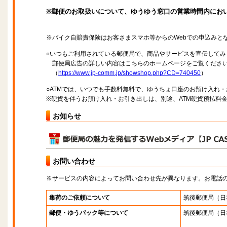
※郵便のお取扱いについて、ゆうゆう窓口の営業時間内にお
※バイク自賠責保険はお客さまスマホ等からのWebでの申込みと
○いつもご利用されている郵便局で、商品やサービスを宣伝してみ
郵便局広告の詳しい内容はこちらのホームページをご覧くださ
（
https://www.jp-comm.jp/showshop.php?CD=740450
）
○ATMでは、いつでも手数料無料で、ゆうちょ口座のお預け入れ
※硬貨を伴うお預け入れ・お引き出しは、別途、ATM硬貨預払料
お知らせ
お問い合わせ
※サービスの内容によってお問い合わせ先が異なります。お電話
集荷のご依頼について
筑後郵便局
（日
郵便・ゆうパック等について
筑後郵便局
（日