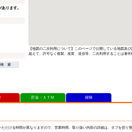
があります。
【地図の二次利用について】このページで公開している地図及び
超えて、許可なく複製、改変、送信等、二次利用することは著作
検 索
便
貯金・ＡＴＭ
保険
いただける時間が異なりますので、営業時間、取り扱い内容の詳細は、タブを切り