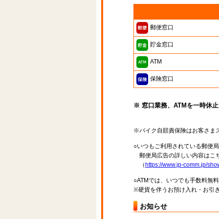
郵便窓口
貯金窓口
ATM
保険窓口
※ 窓口業務、ATMを一時休
※バイク自賠責保険はお客さま
○いつもご利用されている郵便
郵便局広告の詳しい内容はこち
（
https://www.jp-comm.jp/s
○ATMでは、いつでも手数料無
※硬貨を伴うお預け入れ・お引き
お知らせ