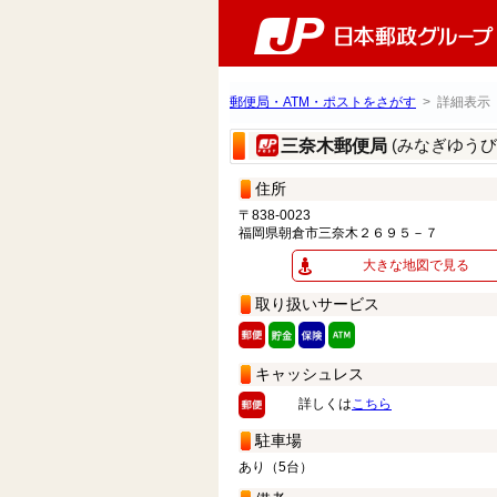
郵便局・ATM・ポストをさがす
> 詳細表示
(みなぎゆうび
三奈木郵便局
住所
〒838-0023
福岡県朝倉市三奈木２６９５－７
大きな地図で見る
取り扱いサービス
キャッシュレス
詳しくは
こちら
駐車場
あり（5台）