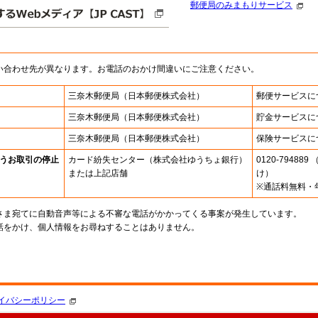
郵便局のみまもりサービス
い合わせ先が異なります。お電話のおかけ間違いにご注意ください。
三奈木郵便局
（日本郵便株式会社）
郵便サービスに
三奈木郵便局
（日本郵便株式会社）
貯金サービスに
三奈木郵便局
（日本郵便株式会社）
保険サービスに
うお取引の停止
カード紛失センター
（株式会社ゆうちょ銀行）
0120-7948
または上記店舗
け）
※通話料無料・
さま宛てに自動音声等による不審な電話がかかってくる事案が発生しています。
話をかけ、個人情報をお尋ねすることはありません。
。
イバシーポリシー