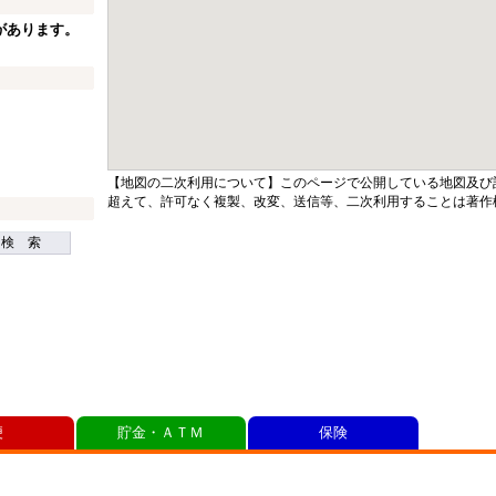
があります。
【地図の二次利用について】このページで公開している地図及び
超えて、許可なく複製、改変、送信等、二次利用することは著作
検 索
便
貯金・ＡＴＭ
保険