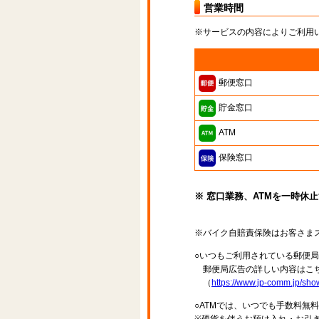
営業時間
※サービスの内容によりご利用
郵便窓口
貯金窓口
ATM
保険窓口
※ 窓口業務、ATMを一時休
※バイク自賠責保険はお客さま
○いつもご利用されている郵便
郵便局広告の詳しい内容はこち
（
https://www.jp-comm.jp/s
○ATMでは、いつでも手数料無