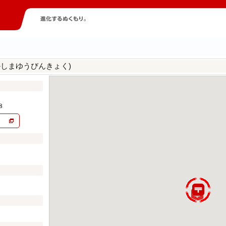
かしまゆうびんきょく)
８