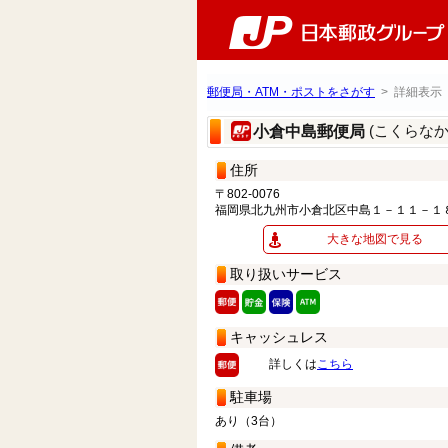
郵便局・ATM・ポストをさがす
> 詳細表示
(こくらな
小倉中島郵便局
住所
〒802-0076
福岡県北九州市小倉北区中島１－１１－１
大きな地図で見る
取り扱いサービス
キャッシュレス
詳しくは
こちら
駐車場
あり（3台）