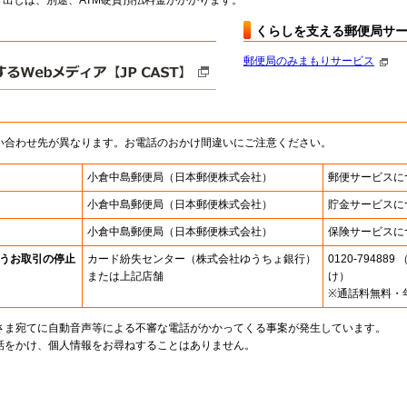
出しは、別途、ATM硬貨預払料金がかかります。
くらしを支える郵便局サ
郵便局のみまもりサービス
い合わせ先が異なります。お電話のおかけ間違いにご注意ください。
小倉中島郵便局
（日本郵便株式会社）
郵便サービスに
小倉中島郵便局
（日本郵便株式会社）
貯金サービスに
小倉中島郵便局
（日本郵便株式会社）
保険サービスに
うお取引の停止
カード紛失センター
（株式会社ゆうちょ銀行）
0120-7948
または上記店舗
け）
※通話料無料・
さま宛てに自動音声等による不審な電話がかかってくる事案が発生しています。
話をかけ、個人情報をお尋ねすることはありません。
。