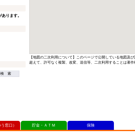
があります。
【地図の二次利用について】このページで公開している地図及び
超えて、許可なく複製、改変、送信等、二次利用することは著作
検 索
ゆう窓口）
貯金・ＡＴＭ
保険