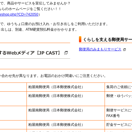
局で、商品やサービスを宣伝してみませんか？
らのホームページをご覧ください！！
howshop.php?CD=742050
）
料で、ゆうちょ口座のお預け入れ・お引き出しをご利用いただけます。
出しは、別途、ATM硬貨預払料金がかかります。
くらしを支える郵便局サ
郵便局のみまもりサービス
い合わせ先が異なります。お電話のおかけ間違いにご注意ください。
粕屋南郵便局
（日本郵便株式会社）
集荷のご依頼に
粕屋南郵便局
（日本郵便株式会社）
郵便・ゆうパッ
粕屋南郵便局
（日本郵便株式会社）
郵便サービスに
FAX番号
粕屋南郵便局
（日本郵便株式会社）
貯金サービスに