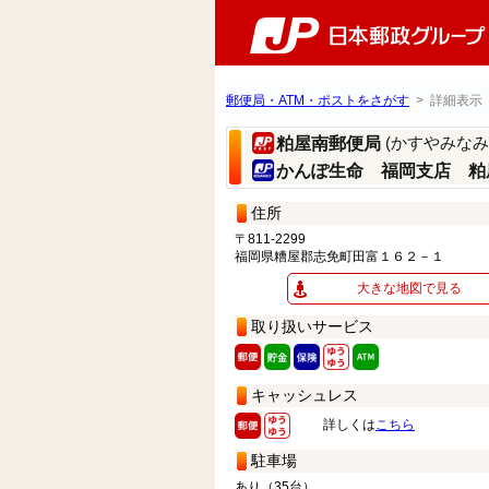
郵便局・ATM・ポストをさがす
> 詳細表示
(かすやみな
粕屋南郵便局
かんぽ生命 福岡支店 粕
住所
〒811-2299
福岡県糟屋郡志免町田富１６２－１
大きな地図で見る
取り扱いサービス
キャッシュレス
詳しくは
こちら
駐車場
あり（35台）