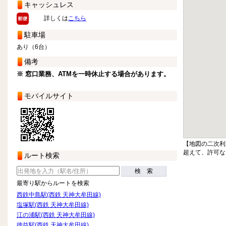
キャッシュレス
詳しくは
こちら
駐車場
あり（6台）
備考
※ 窓口業務、ATMを一時休止する場合があります。
モバイルサイト
【地図の二次利
超えて、許可な
ルート検索
検 索
最寄り駅からルートを検索
西鉄中島駅(西鉄 天神大牟田線)
塩塚駅(西鉄 天神大牟田線)
江の浦駅(西鉄 天神大牟田線)
徳益駅(西鉄 天神大牟田線)