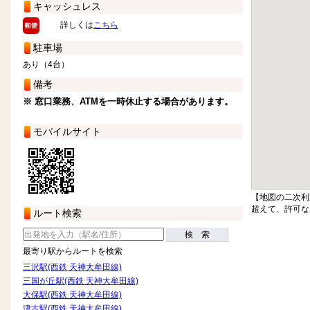
キャッシュレス
詳しくは
こちら
駐車場
あり（4台）
備考
※ 窓口業務、ATMを一時休止する場合があります。
モバイルサイト
【地図の二次利
超えて、許可な
ルート検索
検 索
最寄り駅からルートを検索
三沢駅(西鉄 天神大牟田線)
三国が丘駅(西鉄 天神大牟田線)
大保駅(西鉄 天神大牟田線)
津古駅(西鉄 天神大牟田線)