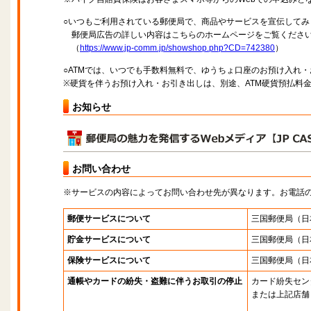
○いつもご利用されている郵便局で、商品やサービスを宣伝してみ
郵便局広告の詳しい内容はこちらのホームページをご覧くださ
（
https://www.jp-comm.jp/showshop.php?CD=742380
）
○ATMでは、いつでも手数料無料で、ゆうちょ口座のお預け入れ
※硬貨を伴うお預け入れ・お引き出しは、別途、ATM硬貨預払料
お知らせ
お問い合わせ
※サービスの内容によってお問い合わせ先が異なります。お電話
郵便サービスについて
三国郵便局
（日
貯金サービスについて
三国郵便局
（日
保険サービスについて
三国郵便局
（日
通帳やカードの紛失・盗難に伴うお取引の停止
カード紛失セン
または上記店舗