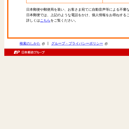
日本郵便や郵便局を装い、お客さま宛てに自動音声等による不審
日本郵便では、上記のような電話をかけ、個人情報をお尋ねする
詳しくは
こちら
をご覧ください。
|
検索のしかた
グループ・プライバシーポリシー