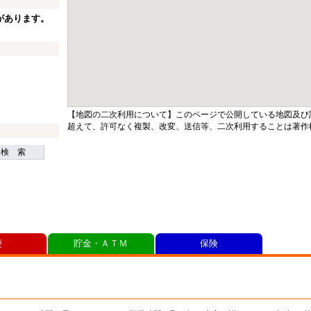
があります。
【地図の二次利用について】このページで公開している地図及び
超えて、許可なく複製、改変、送信等、二次利用することは著作
検 索
便
貯金・ＡＴＭ
保険