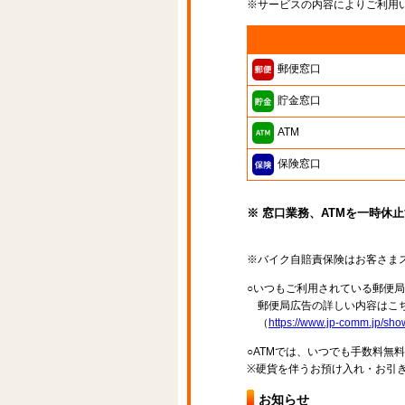
※サービスの内容によりご利用
郵便窓口
貯金窓口
ATM
保険窓口
※ 窓口業務、ATMを一時休
※バイク自賠責保険はお客さま
○いつもご利用されている郵便
郵便局広告の詳しい内容はこち
（
https://www.jp-comm.jp/s
○ATMでは、いつでも手数料無
※硬貨を伴うお預け入れ・お引き
お知らせ