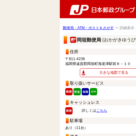
郵便局・ATM・ポストをさがす
> 詳細表示
(おかがきゆうび
岡垣郵便局
住所
〒811-4236
福岡県遠賀郡岡垣町海老津駅前８－１０
大きな地図で見る
取り扱いサービス
キャッシュレス
詳しくは
こちら
駐車場
あり（11台）