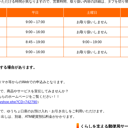
いただける時間が異なりますので、営業時間、取り扱い内容の詳細は、タブを切り
平日
土曜日
9:00～17:00
お取り扱いしません
9:00～16:00
お取り扱いしません
8:45～19:00
9:00～19:00
9:00～16:00
お取り扱いしません
止する場合があります。
スマホ等からのWebでの申込みとなります。
局で、商品やサービスを宣伝してみませんか？
らのホームページをご覧ください！！
howshop.php?CD=742790
）
料で、ゆうちょ口座のお預け入れ・お引き出しをご利用いただけます。
出しは、別途、ATM硬貨預払料金がかかります。
くらしを支える郵便局サ