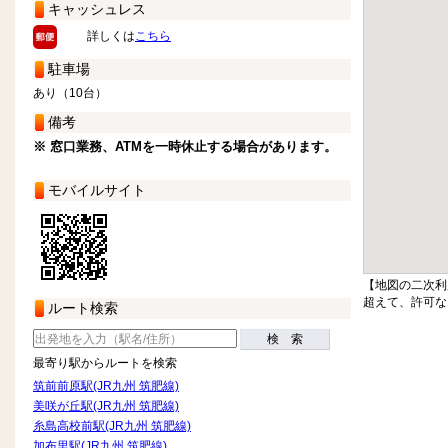
キャッシュレス
詳しくは
こちら
駐車場
あり（10台）
備考
※ 窓口業務、ATMを一時休止する場合があります。
モバイルサイト
【地図の二次利
超えて、許可な
ルート検索
検 索
最寄り駅からルートを検索
筑前前原駅(JR九州 筑肥線)
美咲が丘駅(JR九州 筑肥線)
糸島高校前駅(JR九州 筑肥線)
加布里駅(JR九州 筑肥線)