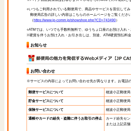
○いつもご利用されている郵便局で、商品やサービスを宣伝してみ
郵便局広告の詳しい内容はこちらのホームページをご覧くださ
（
https://www.jp-comm.jp/showshop.php?CD=743490
）
○ATMでは、いつでも手数料無料で、ゆうちょ口座のお預け入れ
※硬貨を伴うお預け入れ・お引き出しは、別途、ATM硬貨預払料
お知らせ
お問い合わせ
※サービスの内容によってお問い合わせ先が異なります。お電話
郵便サービスについて
穂波小正郵便局
貯金サービスについて
穂波小正郵便局
保険サービスについて
穂波小正郵便局
通帳やカードの紛失・盗難に伴うお取引の停止
カード紛失セン
または上記店舗