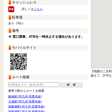
キャッシュレス
詳しくは
こちら
駐車場
あり（9台）
備考
※ 窓口業務、ATMを一時休止する場合があります。
モバイルサイト
【地図の二次利
超えて、許可な
ルート検索
検 索
最寄り駅からルートを検索
飯塚駅(JR九州 筑豊本線)
天道駅(JR九州 筑豊本線)
新飯塚駅(JR九州 筑豊本線)
新飯塚駅(JR九州 後藤寺線)