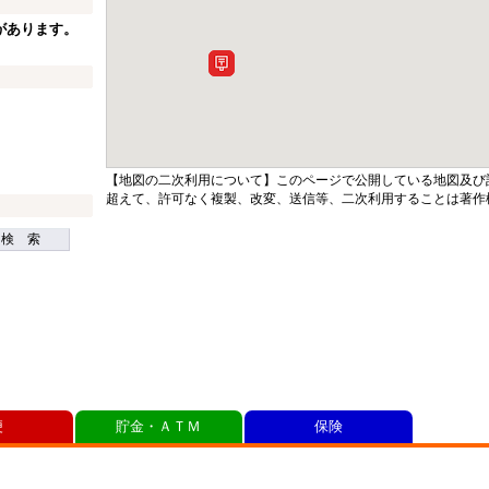
があります。
【地図の二次利用について】このページで公開している地図及び
超えて、許可なく複製、改変、送信等、二次利用することは著作
検 索
便
貯金・ＡＴＭ
保険