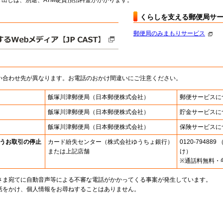
出しは、別途、ATM硬貨預払料金がかかります。
くらしを支える郵便局サ
郵便局のみまもりサービス
い合わせ先が異なります。お電話のおかけ間違いにご注意ください。
飯塚川津郵便局
（日本郵便株式会社）
郵便サービスに
飯塚川津郵便局
（日本郵便株式会社）
貯金サービスに
飯塚川津郵便局
（日本郵便株式会社）
保険サービスに
うお取引の停止
カード紛失センター
（株式会社ゆうちょ銀行）
0120-7948
または上記店舗
け）
※通話料無料・
さま宛てに自動音声等による不審な電話がかかってくる事案が発生しています。
話をかけ、個人情報をお尋ねすることはありません。
。