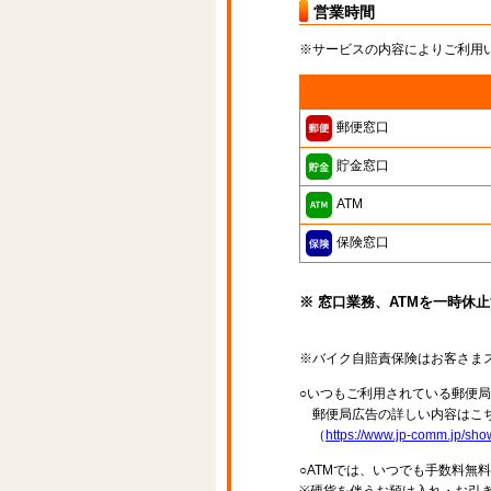
営業時間
※サービスの内容によりご利用
郵便窓口
貯金窓口
ATM
保険窓口
※ 窓口業務、ATMを一時休
※バイク自賠責保険はお客さま
○いつもご利用されている郵便
郵便局広告の詳しい内容はこち
（
https://www.jp-comm.jp/s
○ATMでは、いつでも手数料無