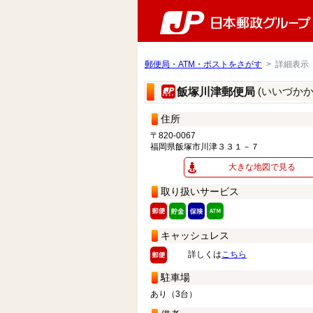
郵便局・ATM・ポストをさがす
> 詳細表示
(いいづか
飯塚川津郵便局
住所
〒820-0067
福岡県飯塚市川津３３１－７
大きな地図で見る
取り扱いサービス
キャッシュレス
詳しくは
こちら
駐車場
あり（3台）