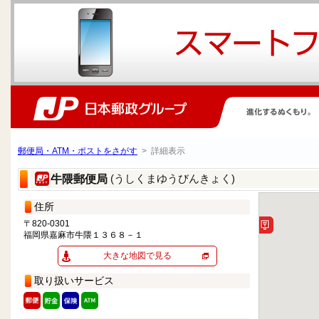
郵便局・ATM・ポストをさがす
> 詳細表示
(うしくまゆうびんきょく)
牛隈郵便局
住所
〒820-0301
福岡県嘉麻市牛隈１３６８－１
大きな地図で見る
取り扱いサービス