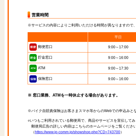
営業時間
※サービスの内容によりご利用いただける時間が異なりますので
平日
郵便窓口
9:00～17:00
貯金窓口
9:00～16:00
ATM
9:00～17:30
保険窓口
9:00～16:00
※ 窓口業務、ATMを一時休止する場合があります。
※バイク自賠責保険はお客さまスマホ等からのWebでの申込みと
○いつもご利用されている郵便局で、商品やサービスを宣伝してみ
郵便局広告の詳しい内容はこちらのホームページをご覧くださ
（
https://www.jp-comm.jp/showshop.php?CD=743700
）