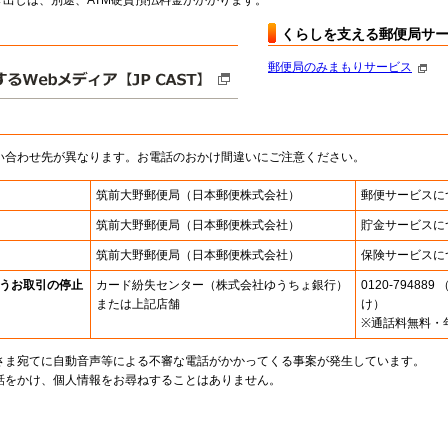
出しは、別途、ATM硬貨預払料金がかかります。
くらしを支える郵便局サ
郵便局のみまもりサービス
い合わせ先が異なります。お電話のおかけ間違いにご注意ください。
筑前大野郵便局
（日本郵便株式会社）
郵便サービスに
筑前大野郵便局
（日本郵便株式会社）
貯金サービスに
筑前大野郵便局
（日本郵便株式会社）
保険サービスに
うお取引の停止
カード紛失センター
（株式会社ゆうちょ銀行）
0120-7948
または上記店舗
け）
※通話料無料・
さま宛てに自動音声等による不審な電話がかかってくる事案が発生しています。
話をかけ、個人情報をお尋ねすることはありません。
。