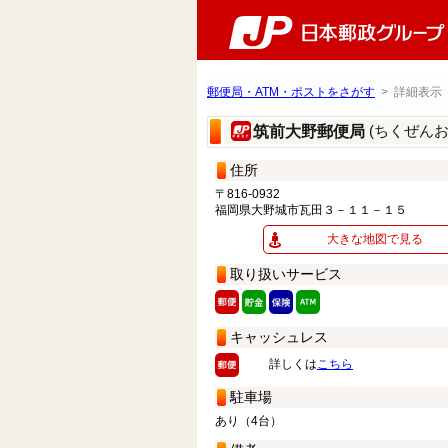
郵便局・ATM・ポストをさがす
> 詳細表示
(ちくぜん
筑前大野郵便局
住所
〒816-0932
福岡県大野城市瓦田３－１１－１５
大きな地図で見る
取り扱いサービス
キャッシュレス
詳しくは
こちら
駐車場
あり（4台）