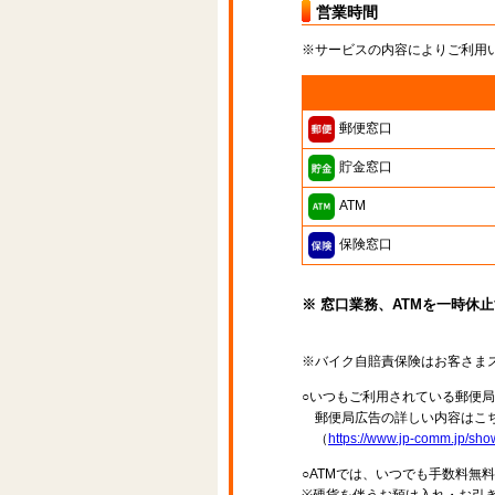
営業時間
※サービスの内容によりご利用
郵便窓口
貯金窓口
ATM
保険窓口
※ 窓口業務、ATMを一時休
※バイク自賠責保険はお客さま
○いつもご利用されている郵便
郵便局広告の詳しい内容はこち
（
https://www.jp-comm.jp/s
○ATMでは、いつでも手数料無