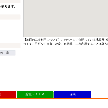
があります。
【地図の二次利用について】このページで公開している地図及び
超えて、許可なく複製、改変、送信等、二次利用することは著作
検 索
便
貯金・ＡＴＭ
保険