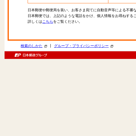
日本郵便や郵便局を装い、お客さま宛てに自動音声等による不審
日本郵便では、上記のような電話をかけ、個人情報をお尋ねする
詳しくは
こちら
をご覧ください。
|
検索のしかた
グループ・プライバシーポリシー