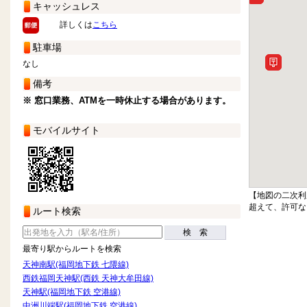
キャッシュレス
詳しくは
こちら
駐車場
なし
備考
※ 窓口業務、ATMを一時休止する場合があります。
モバイルサイト
【地図の二次利
超えて、許可な
ルート検索
検 索
最寄り駅からルートを検索
天神南駅(福岡地下鉄 七隈線)
西鉄福岡天神駅(西鉄 天神大牟田線)
天神駅(福岡地下鉄 空港線)
中洲川端駅(福岡地下鉄 空港線)