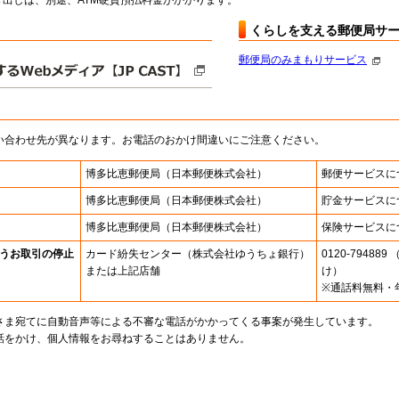
出しは、別途、ATM硬貨預払料金がかかります。
くらしを支える郵便局サ
郵便局のみまもりサービス
い合わせ先が異なります。お電話のおかけ間違いにご注意ください。
博多比恵郵便局
（日本郵便株式会社）
郵便サービスに
博多比恵郵便局
（日本郵便株式会社）
貯金サービスに
博多比恵郵便局
（日本郵便株式会社）
保険サービスに
うお取引の停止
カード紛失センター
（株式会社ゆうちょ銀行）
0120-7948
または上記店舗
け）
※通話料無料・
さま宛てに自動音声等による不審な電話がかかってくる事案が発生しています。
話をかけ、個人情報をお尋ねすることはありません。
。