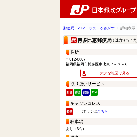
郵便局・ATM・ポストをさがす
> 詳細表示
(はかたひ
博多比恵郵便局
住所
〒812-0007
福岡県福岡市博多区東比恵２－２－６
大きな地図で見る
取り扱いサービス
キャッシュレス
詳しくは
こちら
駐車場
あり（3台）