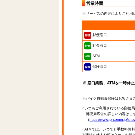
営業時間
※サービスの内容によりご利用
郵便窓口
貯金窓口
ATM
保険窓口
※ 窓口業務、ATMを一時休
※バイク自賠責保険はお客さま
○いつもご利用されている郵便
郵便局広告の詳しい内容はこち
（
https://www.jp-comm.jp/s
○ATMでは、いつでも手数料無