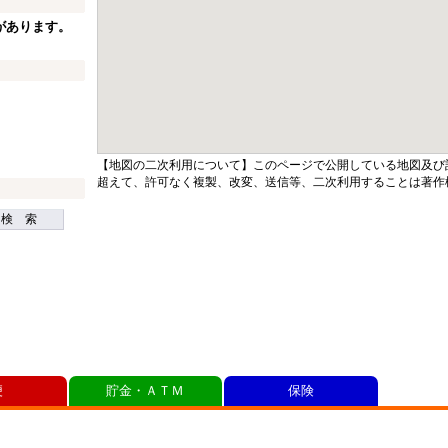
があります。
【地図の二次利用について】このページで公開している地図及び
超えて、許可なく複製、改変、送信等、二次利用することは著作
検 索
便
貯金・ＡＴＭ
保険